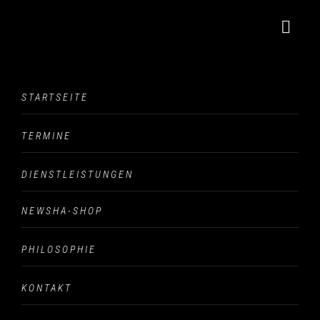
Blog Single
STARTSEITE
The Blog Single
TERMINE
DIENSTLEISTUNGEN
NEWSHA-SHOP
logo-black
PHILOSOPHIE
KONTAKT