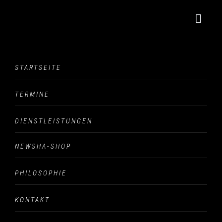
Blog Single
STARTSEITE
The Blog Single
TERMINE
DIENSTLEISTUNGEN
NEWSHA-SHOP
hair style 6
PHILOSOPHIE
KONTAKT